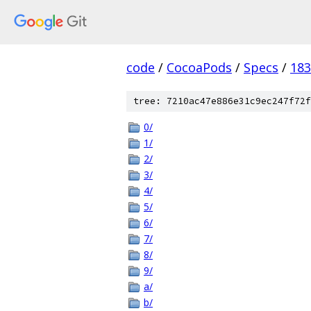
code
/
CocoaPods
/
Specs
/
183
tree: 7210ac47e886e31c9ec247f72f
0/
1/
2/
3/
4/
5/
6/
7/
8/
9/
a/
b/