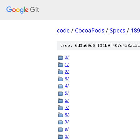
code
/
CocoaPods
/
Specs
/
18
tree: 6d3a60d6ff31b9f407e458ac5c
0/
1/
2/
3/
4/
5/
6/
7/
8/
9/
a/
b/