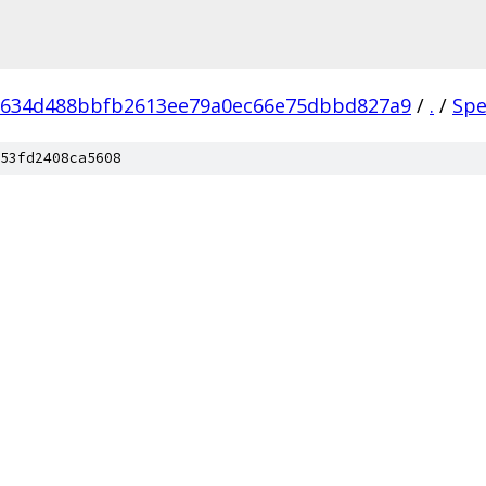
9634d488bbfb2613ee79a0ec66e75dbbd827a9
/
.
/
Spe
53fd2408ca5608