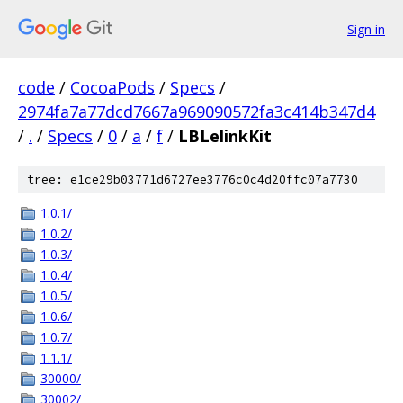
Sign in
code
/
CocoaPods
/
Specs
/
2974fa7a77dcd7667a969090572fa3c414b347d4
/
.
/
Specs
/
0
/
a
/
f
/
LBLelinkKit
tree: e1ce29b03771d6727ee3776c0c4d20ffc07a7730
1.0.1/
1.0.2/
1.0.3/
1.0.4/
1.0.5/
1.0.6/
1.0.7/
1.1.1/
30000/
30002/