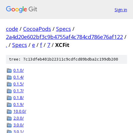
Sign in
code
/
CocoaPods
/
Specs
/
2a4d20e602bf3c9b4755af4c784cd786e76af122
/
.
/
Specs
/
e
/
f
/
7
/
XCFit
tree: 7c13dfeb401b22311c9cdfcd89bdba2c199db200
0.1.0/
0.1.4/
0.1.5/
0.1.7/
0.1.8/
0.1.9/
10.0.0/
2.0.0/
3.0.0/
3.0.1/