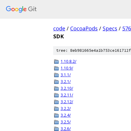
code
/
CocoaPods
/
Specs
/
576
SDK
tree: 8eb981665e4a1b753ce161712f
1.10.8.2/
1.10.9/
3.1.1/
3.2.1/
3.2.10/
3.2.11/
3.2.12/
3.2.2/
3.2.4/
3.2.5/
3.2.6/