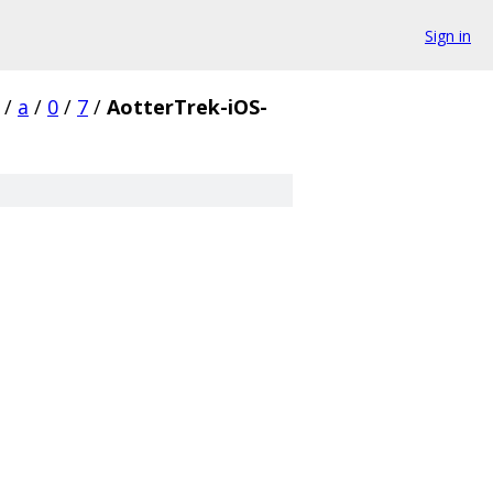
Sign in
/
a
/
0
/
7
/
AotterTrek-iOS-