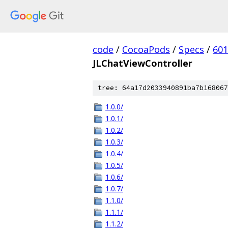
code
/
CocoaPods
/
Specs
/
601
JLChatViewController
tree: 64a17d2033940891ba7b168067
1.0.0/
1.0.1/
1.0.2/
1.0.3/
1.0.4/
1.0.5/
1.0.6/
1.0.7/
1.1.0/
1.1.1/
1.1.2/