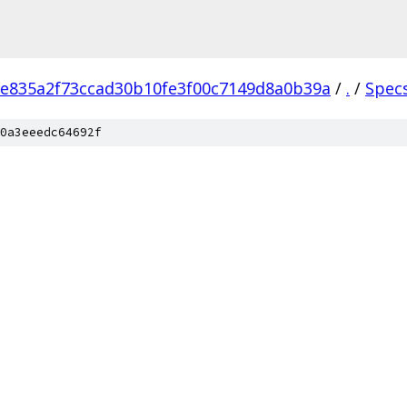
e835a2f73ccad30b10fe3f00c7149d8a0b39a
/
.
/
Spec
0a3eeedc64692f