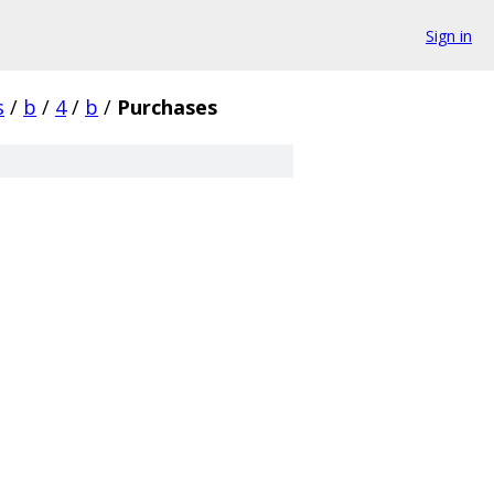
Sign in
s
/
b
/
4
/
b
/
Purchases