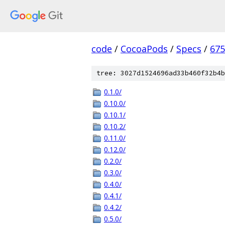
code
/
CocoaPods
/
Specs
/
675
tree: 3027d1524696ad33b460f32b4b
0.1.0/
0.10.0/
0.10.1/
0.10.2/
0.11.0/
0.12.0/
0.2.0/
0.3.0/
0.4.0/
0.4.1/
0.4.2/
0.5.0/