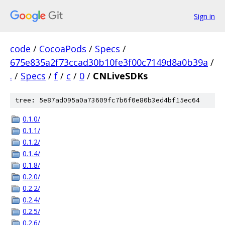
Sign in
code
/
CocoaPods
/
Specs
/
675e835a2f73ccad30b10fe3f00c7149d8a0b39a
/
.
/
Specs
/
f
/
c
/
0
/
CNLiveSDKs
tree: 5e87ad095a0a73609fc7b6f0e80b3ed4bf15ec64
0.1.0/
0.1.1/
0.1.2/
0.1.4/
0.1.8/
0.2.0/
0.2.2/
0.2.4/
0.2.5/
0.2.6/