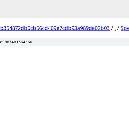
eb354872db0cb56cd409e7cdb93a989de02b03
/
.
/
Sp
c90674a1564a60