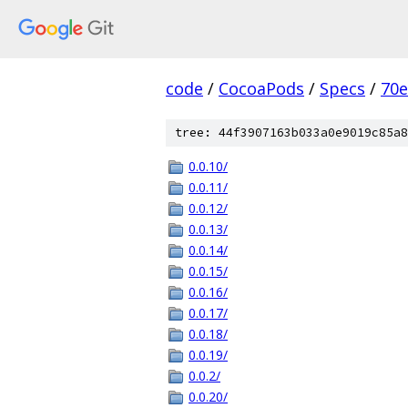
code
/
CocoaPods
/
Specs
/
70
tree: 44f3907163b033a0e9019c85a8
0.0.10/
0.0.11/
0.0.12/
0.0.13/
0.0.14/
0.0.15/
0.0.16/
0.0.17/
0.0.18/
0.0.19/
0.0.2/
0.0.20/