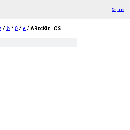
Sign in
s
/
b
/
0
/
e
/
ARtcKit_iOS