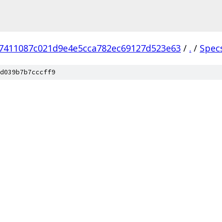
7411087c021d9e4e5cca782ec69127d523e63
/
.
/
Spec
d039b7b7cccff9