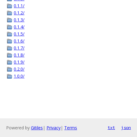
0.1.1/
0.1.2/
0.1.3/
0.1.4/
0.1.5/
0.1.6/
0.1.7/
0.1.8/
0.1.9/
0.2.0/
1.0.0/
Powered by
Gitiles
|
Privacy
|
Terms
txt
json