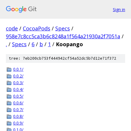
Sign in
code
/
CocoaPods
/
Specs
/
958e7c8cc5ca3b6c8248a1f564a21930a2f7051a
/
.
/
Specs
/
6
/
b
/
1
/
Koopango
tree: 7eb200cb753f444942cf54a52dc5b7d12e71f372
0.0.1/
0.0.2/
0.0.3/
0.0.4/
0.0.5/
0.0.6/
0.0.7/
0.0.8/
0.0.9/
0.1.0/