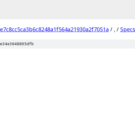
e7c8cc5ca3b6c8248a1f564a21930a2f7051a
/
.
/
Spec
e34e3648805dfb