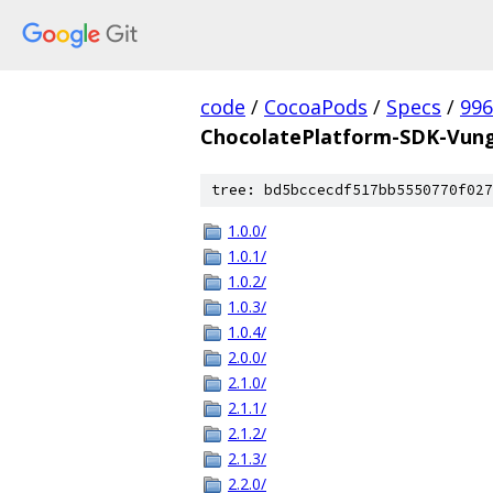
code
/
CocoaPods
/
Specs
/
996
ChocolatePlatform-SDK-Vung
tree: bd5bccecdf517bb5550770f027
1.0.0/
1.0.1/
1.0.2/
1.0.3/
1.0.4/
2.0.0/
2.1.0/
2.1.1/
2.1.2/
2.1.3/
2.2.0/