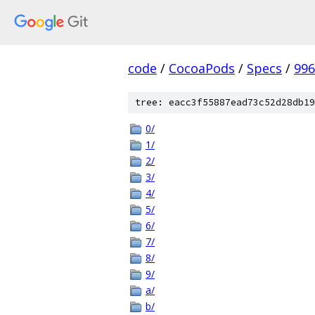
code
/
CocoaPods
/
Specs
/
996
tree: eacc3f55887ead73c52d28db19
0/
1/
2/
3/
4/
5/
6/
7/
8/
9/
a/
b/