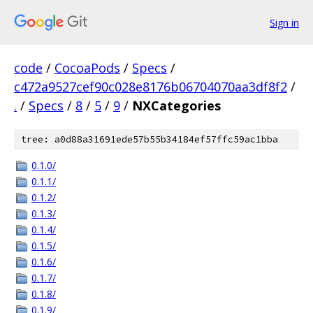
Sign in
code
/
CocoaPods
/
Specs
/
c472a9527cef90c028e8176b06704070aa3df8f2
/
.
/
Specs
/
8
/
5
/
9
/
NXCategories
tree: a0d88a31691ede57b55b34184ef57ffc59ac1bba
0.1.0/
0.1.1/
0.1.2/
0.1.3/
0.1.4/
0.1.5/
0.1.6/
0.1.7/
0.1.8/
0.1.9/