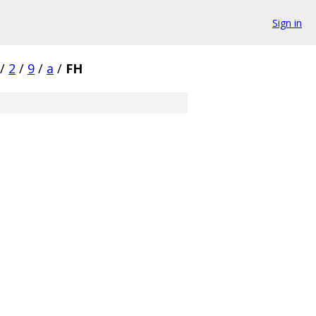
Sign in
/
2
/
9
/
a
/
FH