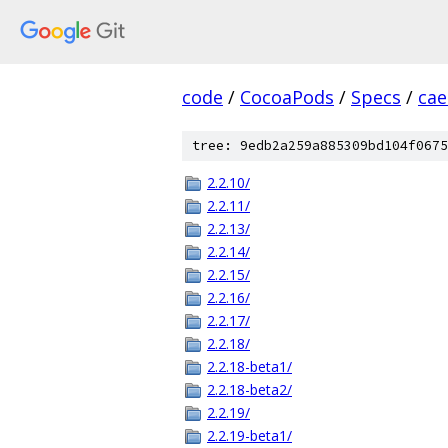
code
/
CocoaPods
/
Specs
/
cae
tree: 9edb2a259a885309bd104f0675
2.2.10/
2.2.11/
2.2.13/
2.2.14/
2.2.15/
2.2.16/
2.2.17/
2.2.18/
2.2.18-beta1/
2.2.18-beta2/
2.2.19/
2.2.19-beta1/