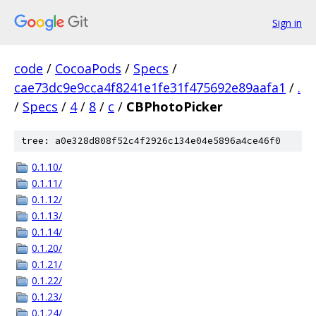
Sign in
code
/
CocoaPods
/
Specs
/
cae73dc9e9cca4f8241e1fe31f475692e89aafa1
/
.
/
Specs
/
4
/
8
/
c
/
CBPhotoPicker
tree: a0e328d808f52c4f2926c134e04e5896a4ce46f0
0.1.10/
0.1.11/
0.1.12/
0.1.13/
0.1.14/
0.1.20/
0.1.21/
0.1.22/
0.1.23/
0.1.24/