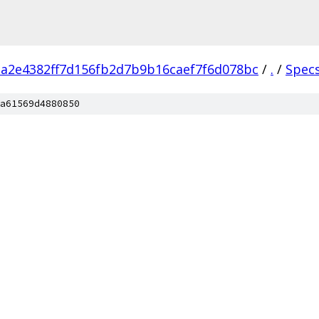
a2e4382ff7d156fb2d7b9b16caef7f6d078bc
/
.
/
Spec
a61569d4880850