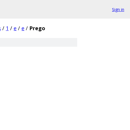
Sign in
s
/
1
/
e
/
e
/
Prego