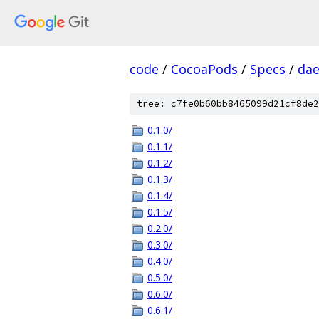
code
/
CocoaPods
/
Specs
/
dae
tree: c7fe0b60bb8465099d21cf8de2
0.1.0/
0.1.1/
0.1.2/
0.1.3/
0.1.4/
0.1.5/
0.2.0/
0.3.0/
0.4.0/
0.5.0/
0.6.0/
0.6.1/