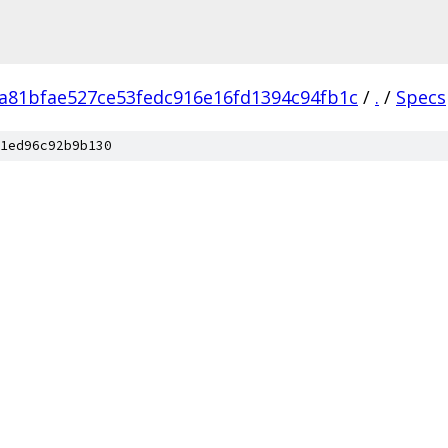
a81bfae527ce53fedc916e16fd1394c94fb1c
/
.
/
Specs
1ed96c92b9b130