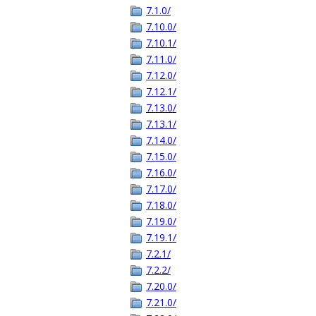
7.1.0/
7.10.0/
7.10.1/
7.11.0/
7.12.0/
7.12.1/
7.13.0/
7.13.1/
7.14.0/
7.15.0/
7.16.0/
7.17.0/
7.18.0/
7.19.0/
7.19.1/
7.2.1/
7.2.2/
7.20.0/
7.21.0/