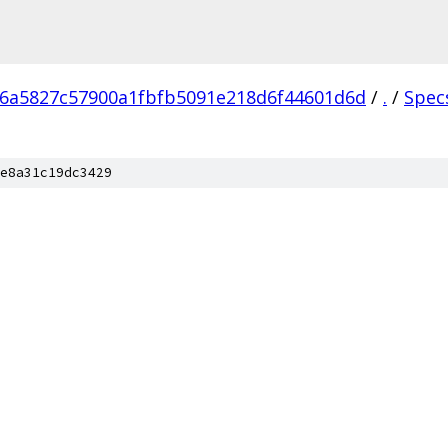
6a5827c57900a1fbfb5091e218d6f44601d6d
/
.
/
Spec
e8a31c19dc3429