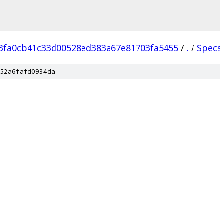
3fa0cb41c33d00528ed383a67e81703fa5455
/
.
/
Spec
52a6fafd0934da