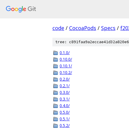
code
/
CocoaPods
/
Specs
/
f20
tree: c891faa9a2eccae41d32a820e6
0.1.0/
0.10.0/
0.10.1/
0.10.2/
0.2.0/
0.2.1/
0.3.0/
0.3.1/
0.4.0/
0.5.0/
0.5.1/
0.5.2/