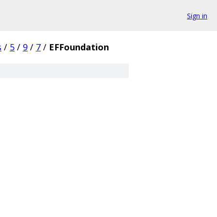
Sign in
s
/
5
/
9
/
7
/
EFFoundation