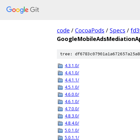
code
/
CocoaPods
/
Specs
/
fd3
GoogleMobileAdsMediationA
tree: df6783c07901a1a672657a25a8
4.3.1.0/
4.4.1.0/
4.4.1.1/
4.5.1.0/
4.6.0.0/
4.6.1.0/
4.7.0.0/
4.8.3.0/
4.8.4.0/
5.0.1.0/
5.0.1.1/